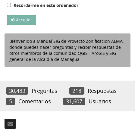
Recordarme en este ordenador
Acceder
Bienvenido a Manual SIG de Proyecto Zonificación ALMA,
donde puedes hacer preguntas y recibir respuestas de
otros miembros de la comunidad QGIS - ArcGIS y SIG
general de la Alcaldia de Managua.
30,483
Preguntas
218
Respuestas
5
Comentarios
31,607
Usuarios