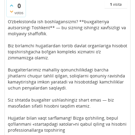
0
1
visita
votos
O‘zbekistonda ish boshlagansizmi? **buxgalteriya
autsorsingi Toshkent** — bu sizning ishingiz xavfsizligi va
moliyaviy shaffoflik.
Biz birlamchi hujjatlardan tortib davlat organlariga hisobot
topshirishgacha bo‘lgan kompleks xizmatni o‘z
zimmamizga olamiz.
Buxgalterlarimiz mahalliy qonunchilikdagi barcha
jihatlarni chuqur tahlil qilgan, soliqlarni qonuniy ravishda
kamaytirishga imkon yaratadi va hisobotdagi kamchiliklar
uchun penyalardan saqlaydi.
Siz shtatda buxgalter ushlashingiz shart emas — biz
masofadan sifatli hisobni taqdim etamiz.
Hujjatlar bilan vaqt sarflamang! Bizga qo‘shiling, bepul
qo‘llanmani «startapdagi xatolar»ni qabul qiling va hisobni
professionallarga topshiring