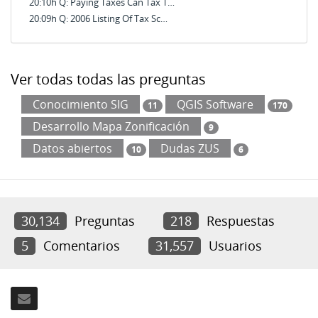
20:10h Q: Paying Taxes Can Tax T…
20:09h Q: 2006 Listing Of Tax Sc…
Ver todas todas las preguntas
Conocimiento SIG
QGIS Software
11
170
Desarrollo Mapa Zonificación
9
Datos abiertos
Dudas ZUS
10
6
30,134
Preguntas
218
Respuestas
5
Comentarios
31,557
Usuarios