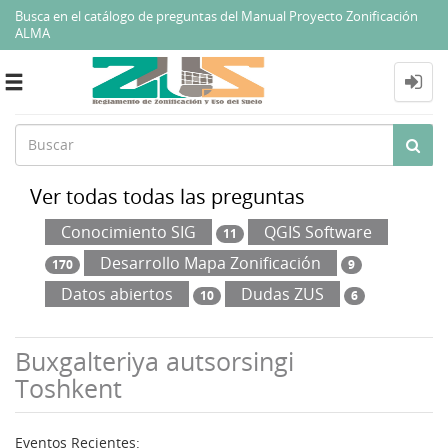
Busca en el catálogo de preguntas del Manual Proyecto Zonificación
ALMA
Toggle
navigation
Ver todas todas las preguntas
Conocimiento SIG
QGIS Software
11
Desarrollo Mapa Zonificación
170
9
Datos abiertos
Dudas ZUS
10
6
Buxgalteriya autsorsingi
Toshkent
Eventos Recientes: