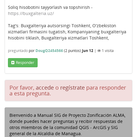
Soliq hisobotini tayyorlash va topshirish -
https://buxgalteria.uz/
Tag's: Buxgalteriya autsorsingi Toshkent, O'zbekiston
xizmatlari firmasini tugatish, Kompaniyaning buxgalteriya
hisobini tiklash, Buxgalteriya xizmatlari Toshkent,
preguntado
por
DougQ2454566
(
2
puntos)
Jun 12
|
1
visita
Responder
Por favor,
accede
o
regístrate
para responder
a esta pregunta.
Bienvenido a Manual SIG de Proyecto Zonificación ALMA,
donde puedes hacer preguntas y recibir respuestas de
otros miembros de la comunidad QGIS - ArcGIS y SIG
general de la Alcaldia de Managua.