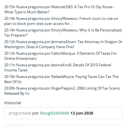
20:15h Nueva pregunta por MalorieU583: A Tax Pro Or Diy Route -
What Type Is Much Better?
20:14h Nueva pregunta por EmoryWisewou: French court to rule on
plan to block porn sites over access for...
20:14h Nueva pregunta por EmoryWisewou: Why It Is Be Personalized
Tax Preparer?
20:12h Nueva pregunta por JermaineDown: Tax Attorney In Oregon Or
Washington; Does A Company Have One?
20:12h Nueva pregunta por FallonMarqua: 3 Elements Of Taxes For
Online Enterprisers
20:11h Nueva pregunta por JestineXno8: Details Of 2010 Federal
Income Taxes
20:10h Nueva pregunta por RafaelaRoyce: Paying Taxes Can Tax The
Best Of Us
20:09h Nueva pregunta por RogerPeppin2: 2006 Listing Of Tax Scams
Released By Irs
Historial
preguntado
por
DougQ2454566
12-Jun-2026